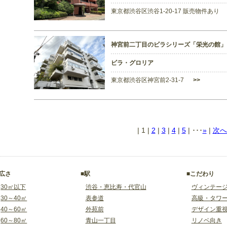
東京都渋谷区渋谷1-20-17 販売物件あり
神宮前二丁目のビラシリーズ「栄光の館」
ビラ・グロリア
東京都渋谷区神宮前2-31-7
>>
|
1
|
2
|
3
|
4
|
5
| ･･･
»
|
次へ
■広さ
■駅
■こだわり
30㎡以下
渋谷・恵比寿・代官山
ヴィンテー
30～40㎡
表参道
高級・タワ
40～60㎡
外苑前
デザイン重
60～80㎡
青山一丁目
リノベ向き