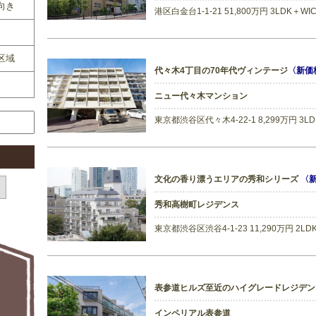
向き
港区白金台1-1-21 51,800万円 3LDK＋W
区域
代々木4丁目の70年代ヴィンテージ
〈新価
ニュー代々木マンション
東京都渋谷区代々木4-22-1 8,299万円 3L
文化の香り漂うエリアの秀和シリーズ
〈
秀和高樹町レジデンス
東京都渋谷区渋谷4-1-23 11,290万円 2L
表参道ヒルズ至近のハイグレードレジデ
インペリアル表参道