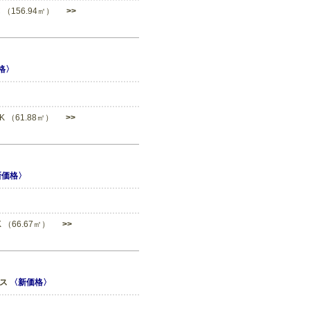
IC （156.94㎡）
>>
格〉
DK （61.88㎡）
>>
新価格〉
DK （66.67㎡）
>>
ンス
〈新価格〉