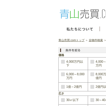
青山売買.comトップ
＞
全物件検索
＞
価格
4,000万円以
4,000～
下
万円
6,000～8,000
8,000
万円
億円
1億～2億円
2億円
広さ
30㎡以下
30～4