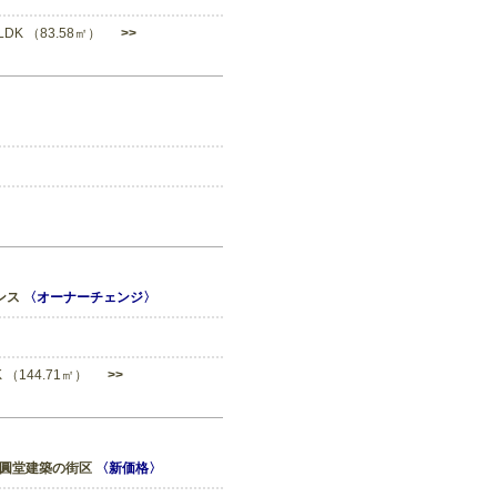
3LDK （83.58㎡）
>>
ンス
〈オーナーチェンジ〉
DK （144.71㎡）
>>
た圓堂建築の街区
〈新価格〉