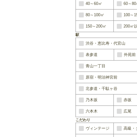
40～60㎡
60～8
80～100㎡
100～1
150～200㎡
200㎡
駅
渋谷・恵比寿・代官山
表参道
外苑前
青山一丁目
原宿・明治神宮前
北参道・千駄ヶ谷
乃木坂
赤坂
六本木
広尾
こだわり
ヴィンテージ
高級・