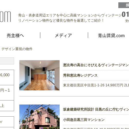
青山・表参道周辺エリアを中心に高級マンションからヴィンテージ、
リノベーション物件など優良な物件を厳選してご紹介！
受
 デザイン重視の物件
恵比寿の高台にそびえるヴィンテージマ
6,000
秀和恵比寿レジデンス
東京都目黒区中目黒1-1-26 14,980万円 2
万円～1
以上
坂倉建築研究所設計 目黒の丘に佇むヴィ
小田急目黒三田マンション
0㎡