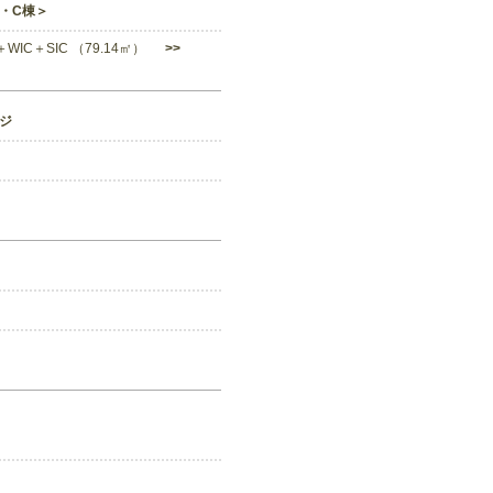
B・C棟＞
K＋WIC＋SIC （79.14㎡）
>>
ジ