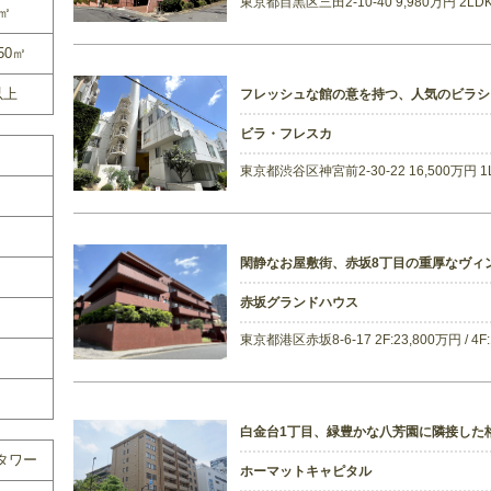
東京都目黒区三田2-10-40 9,980万円 2L
0㎡
50㎡
以上
フレッシュな館の意を持つ、人気のビラ
ビラ・フレスカ
東京都渋谷区神宮前2-30-22 16,500万円 
閑静なお屋敷街、赤坂8丁目の重厚なヴィ
赤坂グランドハウス
東京都港区赤坂8-6-17 2F:23,800万円 / 4
白金台1丁目、緑豊かな八芳園に隣接した
タワー
ホーマットキャピタル