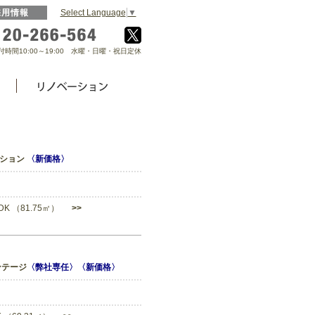
Select Language
▼
採用情報
0120-266-564
付時間10:00～19:00 水曜・日曜・祝日定休
ンション
〈新価格〉
LDK （81.75㎡）
>>
ンテージ
〈弊社専任〉〈新価格〉