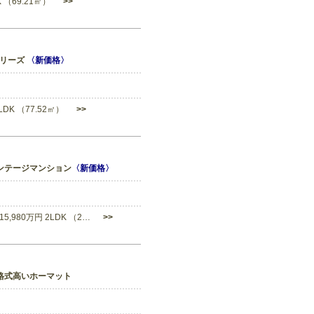
DK （69.21㎡）
>>
シリーズ
〈新価格〉
1LDK （77.52㎡）
>>
ンテージマンション
〈新価格〉
F:15,980万円 2LDK （2…
>>
格式高いホーマット