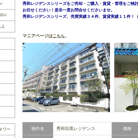
0㎡
秀和レジデンスシリーズをご売却・ご購入・賃貸・管理をご検
お任せください！是非一度お問合せくださいませ。
50㎡
秀和レジデンスシリーズ、売買実績３４件、賃貸実績１１件！
以上
マニアページは
こちら
。
物件名
秀和目黒レジデンス
価格
タワー