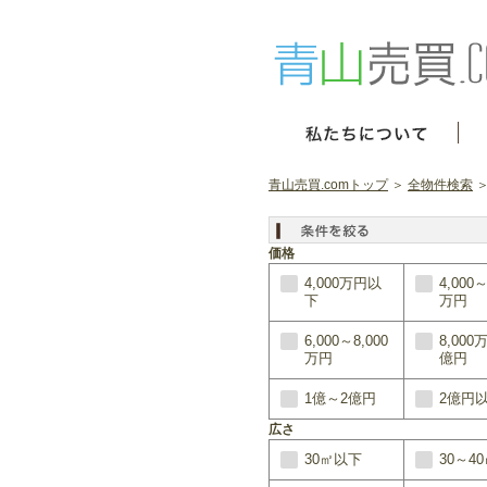
青山売買.comトップ
＞
全物件検索
＞
価格
4,000万円以
4,000～
下
万円
6,000～8,000
8,000
万円
億円
1億～2億円
2億円
広さ
30㎡以下
30～4