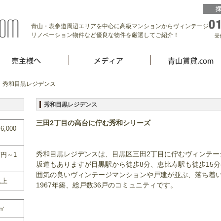
青山・表参道周辺エリアを中心に高級マンションからヴィンテージ、
リノベーション物件など優良な物件を厳選してご紹介！
受
 秀和目黒レジデンス
秀和目黒レジデンス
三田2丁目の高台に佇む秀和シリーズ
6,000
秀和目黒レジデンスは、目黒区三田2丁目に佇むヴィンテー
万円～1
坂道もありますが目黒駅から徒歩8分、恵比寿駅も徒歩15
囲気の良いヴィンテージマンションや戸建が並ぶ、落ち着
以上
1967年築、総戸数36戸のコミュニティです。
0㎡