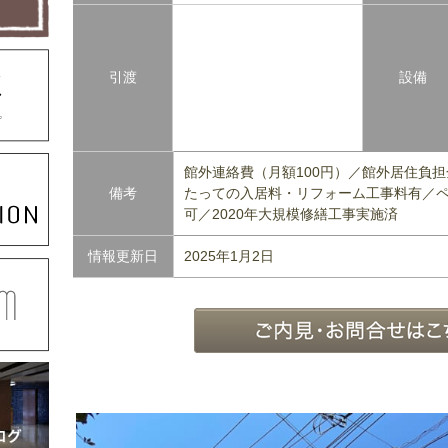
引渡
設備
館外連絡費（月額100円）／館外居住負担金
備考
たっての入居料・リフォーム工事料有／
可／2020年大規模修繕工事実施済
情報更新日
2025年1月2日