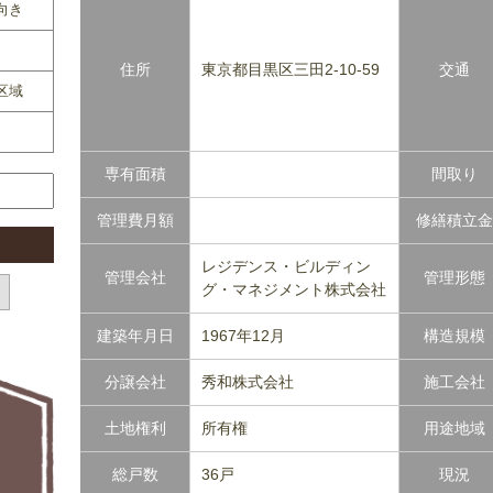
向き
住所
東京都目黒区三田2-10-59
交通
区域
専有面積
間取り
管理費月額
修繕積立金
レジデンス・ビルディン
管理会社
管理形態
グ・マネジメント株式会社
建築年月日
1967年12月
構造規模
分譲会社
秀和株式会社
施工会社
土地権利
所有権
用途地域
総戸数
36戸
現況