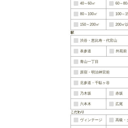
40～60㎡
60～8
80～100㎡
100～1
150～200㎡
200㎡
駅
渋谷・恵比寿・代官山
表参道
外苑前
青山一丁目
原宿・明治神宮前
北参道・千駄ヶ谷
乃木坂
赤坂
六本木
広尾
こだわり
ヴィンテージ
高級・