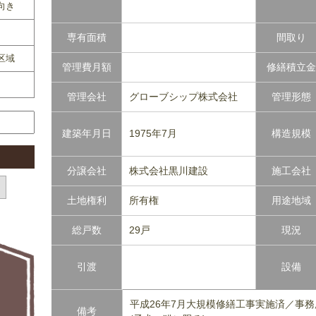
向き
専有面積
間取り
区域
管理費月額
修繕積立金
管理会社
グローブシップ株式会社
管理形態
建築年月日
1975年7月
構造規模
分譲会社
株式会社黒川建設
施工会社
土地権利
所有権
用途地域
総戸数
29戸
現況
引渡
設備
平成26年7月大規模修繕工事実施済／事
備考