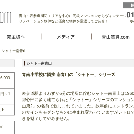
青山・表参道周辺エリアを中心に高級マンションからヴィンテージ、
リノベーション物件など優良な物件を厳選してご紹介！
受
 シャトー南青山
シャトー南青山
青南小学校に隣接 南青山の「シャトー」シリーズ
6,000
表参道駅よりわずか5分の場所に佇むシャトー南青山は196
万円～1
都心部に多く建てられた「シャトー」シリーズのマンショ
山第2」の名前で親しまれていました。数年前にエントラン
以上
のサインもモダンなものに生まれ変わっていますがレトロ
きを魅了してやみません。
0㎡