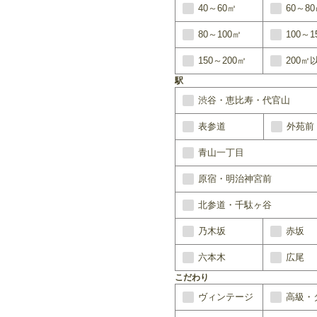
40～60㎡
60～8
80～100㎡
100～1
150～200㎡
200㎡
駅
渋谷・恵比寿・代官山
表参道
外苑前
青山一丁目
原宿・明治神宮前
北参道・千駄ヶ谷
乃木坂
赤坂
六本木
広尾
こだわり
ヴィンテージ
高級・