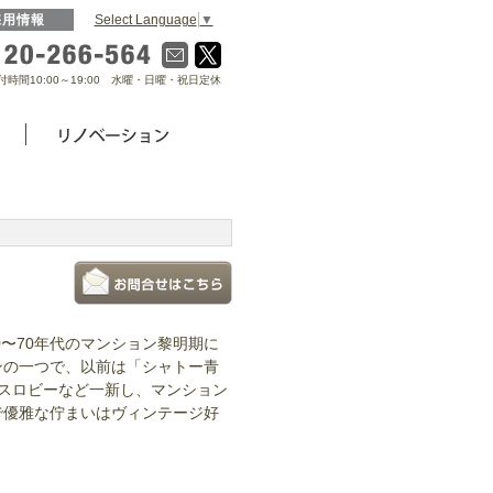
Select Language
▼
採用情報
0120-266-564
付時間10:00～19:00 水曜・日曜・祝日定休
0〜70年代のマンション黎明期に
ンの一つで、以前は「シャトー青
スロビーなど一新し、マンション
で優雅な佇まいはヴィンテージ好