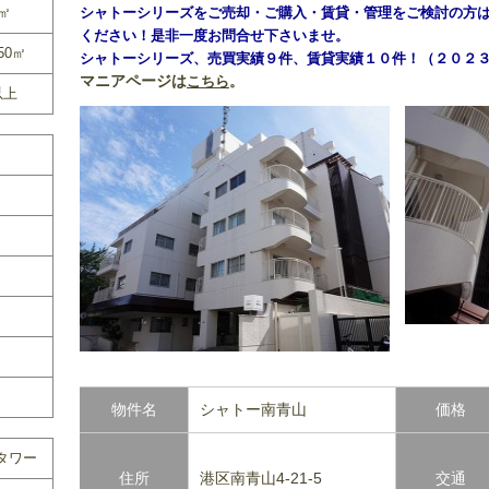
0㎡
シャトーシリーズをご売却・ご購入・賃貸・管理をご検討の方
ください！是非一度お問合せ下さいませ。
50㎡
シャトーシリーズ、売買実績９件、賃貸実績１０件！（２０２
マニアページは
こちら
。
以上
物件名
シャトー南青山
価格
タワー
住所
港区南青山4-21-5
交通