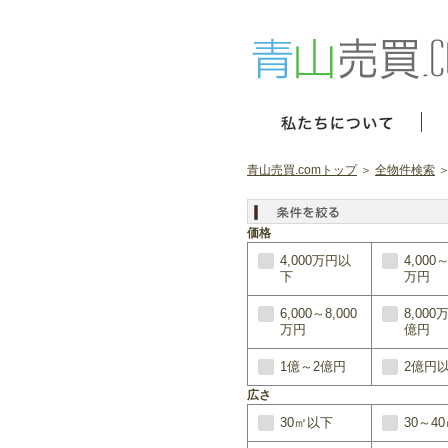
青山売買.comトップ
＞
全物件検索
＞
価格
4,000万円以
4,000～
下
万円
6,000～8,000
8,000
万円
億円
1億～2億円
2億円
広さ
30㎡以下
30～4